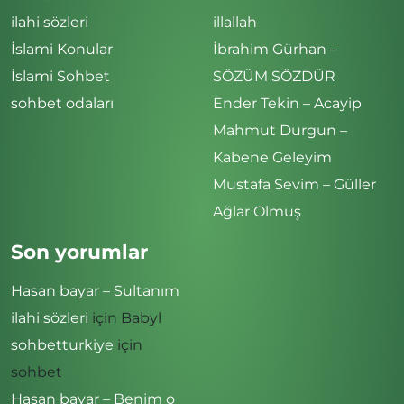
ilahi sözleri
illallah
İslami Konular
İbrahim Gürhan –
İslami Sohbet
SÖZÜM SÖZDÜR
sohbet odaları
Ender Tekin – Acayip
Mahmut Durgun –
Kabene Geleyim
Mustafa Sevim – Güller
Ağlar Olmuş
Son yorumlar
Hasan bayar – Sultanım
ilahi sözleri
için
Babyl
sohbetturkiye
için
sohbet
Hasan bayar – Benim o