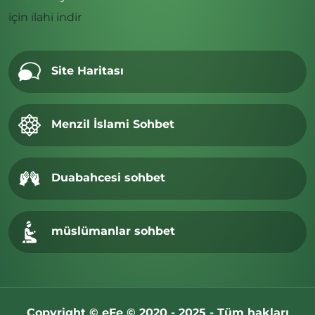
için
ilahi indir
Site Haritası
Menzil İslami Sohbet
Duabahcesi sohbet
müslümanlar sohbet
Copyright © eFe © 2020 - 2025 - Tüm hakları