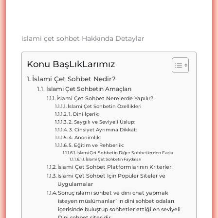
islami çet sohbet Hakkında Detaylar
Konu BaşLıkLarımız
İslami Çet Sohbet Nedir?
İslami Çet Sohbetin Amaçları
İslami Çet Sohbet Nerelerde Yapılır?
İslami Çet Sohbetin Özellikleri
1. Dini İçerik:
2. Saygılı ve Seviyeli Üslup:
3. Cinsiyet Ayrımına Dikkat:
4. Anonimlik:
5. Eğitim ve Rehberlik:
İslami Çet Sohbetin Diğer Sohbetlerden Farkı
İslami Çet Sohbetin Faydaları
İslami Çet Sohbet Platformlarının Kriterleri
İslami Çet Sohbet İçin Popüler Siteler ve
Uygulamalar
Sonuç islami sohbet ve dini chat yapmak
isteyen müslümanlar`ın dini sohbet odaları
içerisinde buluştup sohbetler ettiği en seviyeli
Dini sohbet sitesidir.