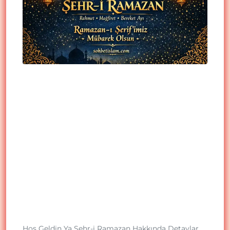
Hoş Geldin Ya Şehr-i Ramazan Hakkında Detaylar