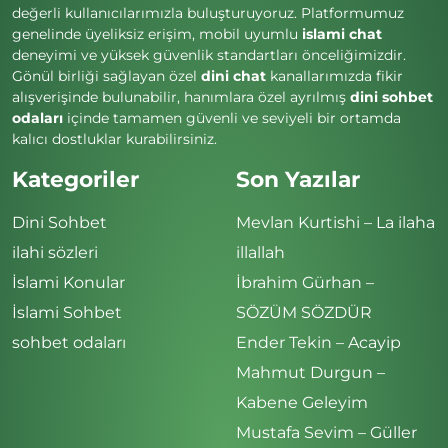
değerli kullanıcılarımızla buluşturuyoruz. Platformumuz
genelinde üyeliksiz erişim, mobil uyumlu
islami chat
deneyimi ve yüksek güvenlik standartları önceliğimizdir.
Gönül birliği sağlayan özel
dini chat
kanallarımızda fikir
alışverişinde bulunabilir, hanımlara özel ayrılmış
dini sohbet
odaları
içinde tamamen güvenli ve seviyeli bir ortamda
kalıcı dostluklar kurabilirsiniz.
Kategoriler
Son Yazılar
Dini Sohbet
Mevlan Kurtishi – La ilaha
ilahi sözleri
illallah
İslami Konular
İbrahim Gürhan –
İslami Sohbet
SÖZÜM SÖZDÜR
sohbet odaları
Ender Tekin – Acayip
Mahmut Durgun –
Kabene Geleyim
Mustafa Sevim – Güller