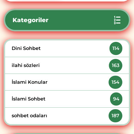
Kategoriler
Dini Sohbet
114
ilahi sözleri
163
İslami Konular
154
İslami Sohbet
94
sohbet odaları
187