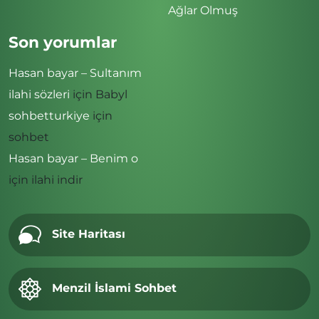
Ağlar Olmuş
Son yorumlar
Hasan bayar – Sultanım
ilahi sözleri
için
Babyl
sohbetturkiye
için
sohbet
Hasan bayar – Benim o
için
ilahi indir
Site Haritası
Menzil İslami Sohbet