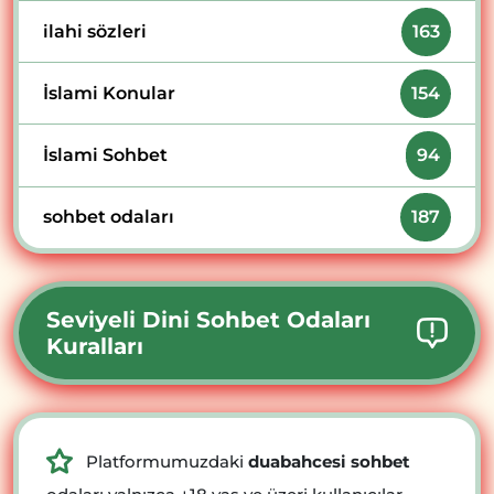
ilahi sözleri
163
İslami Konular
154
İslami Sohbet
94
sohbet odaları
187
Seviyeli Dini Sohbet Odaları
Kuralları
Platformumuzdaki
duabahcesi sohbet