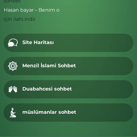
sohbet
Hasan bayar – Benim o
için
ilahi indir
Site Haritası
Menzil İslami Sohbet
Duabahcesi sohbet
müslümanlar sohbet