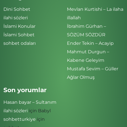
Dini Sohbet
Mevlan Kurtishi – La ilaha
ilahi sözleri
illallah
İslami Konular
İbrahim Gürhan –
İslami Sohbet
SÖZÜM SÖZDÜR
sohbet odaları
Ender Tekin – Acayip
Mahmut Durgun –
Kabene Geleyim
Mustafa Sevim – Güller
Ağlar Olmuş
Son yorumlar
Hasan bayar – Sultanım
ilahi sözleri
için
Babyl
sohbetturkiye
için