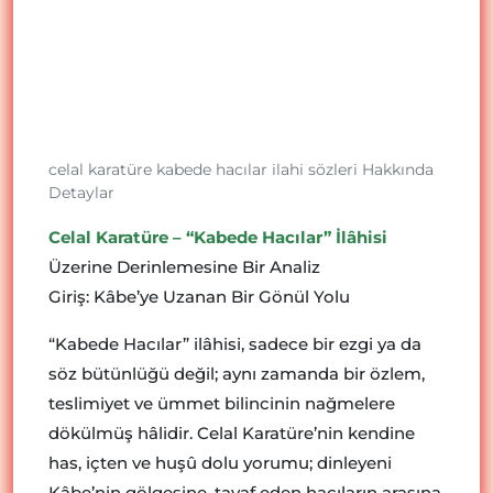
celal karatüre kabede hacılar ilahi sözleri Hakkında
Detaylar
Celal Karatüre – “Kabede Hacılar” İlâhisi
Üzerine Derinlemesine Bir Analiz
Giriş: Kâbe’ye Uzanan Bir Gönül Yolu
“Kabede Hacılar” ilâhisi, sadece bir ezgi ya da
söz bütünlüğü değil; aynı zamanda bir özlem,
teslimiyet ve ümmet bilincinin nağmelere
dökülmüş hâlidir. Celal Karatüre’nin kendine
has, içten ve huşû dolu yorumu; dinleyeni
Kâbe’nin gölgesine, tavaf eden hacıların arasına