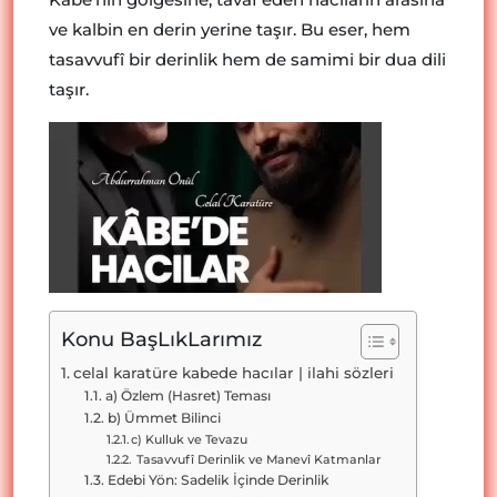
ve kalbin en derin yerine taşır. Bu eser, hem
tasavvufî bir derinlik hem de samimi bir dua dili
taşır.
Konu BaşLıkLarımız
celal karatüre kabede hacılar | ilahi sözleri
a) Özlem (Hasret) Teması
b) Ümmet Bilinci
c) Kulluk ve Tevazu
Tasavvufî Derinlik ve Manevî Katmanlar
Edebi Yön: Sadelik İçinde Derinlik