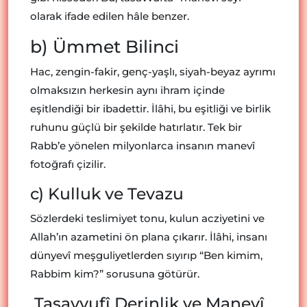
olarak ifade edilen hâle benzer.
b) Ümmet Bilinci
Hac, zengin-fakir, genç-yaşlı, siyah-beyaz ayrımı
olmaksızın herkesin aynı ihram içinde
eşitlendiği bir ibadettir. İlâhi, bu eşitliği ve birlik
ruhunu güçlü bir şekilde hatırlatır. Tek bir
Rabb’e yönelen milyonlarca insanın manevî
fotoğrafı çizilir.
c) Kulluk ve Tevazu
Sözlerdeki teslimiyet tonu, kulun acziyetini ve
Allah’ın azametini ön plana çıkarır. İlâhi, insanı
dünyevî meşguliyetlerden sıyırıp “Ben kimim,
Rabbim kim?” sorusuna götürür.
Tasavvufî Derinlik ve Manevî