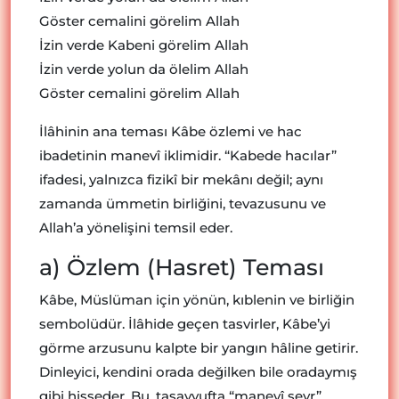
Göster cemalini görelim Allah
İzin verde Kabeni görelim Allah
İzin verde yolun da ölelim Allah
Göster cemalini görelim Allah
İlâhinin ana teması Kâbe özlemi ve hac
ibadetinin manevî iklimidir. “Kabede hacılar”
ifadesi, yalnızca fizikî bir mekânı değil; aynı
zamanda ümmetin birliğini, tevazusunu ve
Allah’a yönelişini temsil eder.
a) Özlem (Hasret) Teması
Kâbe, Müslüman için yönün, kıblenin ve birliğin
sembolüdür. İlâhide geçen tasvirler, Kâbe’yi
görme arzusunu kalpte bir yangın hâline getirir.
Dinleyici, kendini orada değilken bile oradaymış
gibi hisseder. Bu, tasavvufta “manevî seyr”