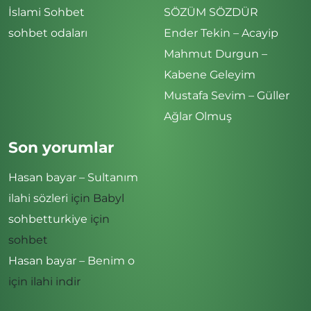
İslami Sohbet
SÖZÜM SÖZDÜR
sohbet odaları
Ender Tekin – Acayip
Mahmut Durgun –
Kabene Geleyim
Mustafa Sevim – Güller
Ağlar Olmuş
Son yorumlar
Hasan bayar – Sultanım
ilahi sözleri
için
Babyl
sohbetturkiye
için
sohbet
Hasan bayar – Benim o
için
ilahi indir