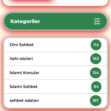
Kategoriler
Dini Sohbet
114
ilahi sözleri
163
İslami Konular
154
İslami Sohbet
94
sohbet odaları
187