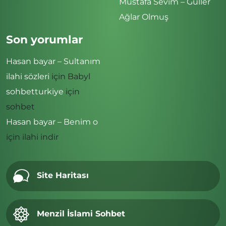
Mustafa Sevim – Güller
Ağlar Olmuş
Son yorumlar
Hasan bayar – Sultanım
ilahi sözleri
için
Babyl
sohbetturkiye
için
sohbet
Hasan bayar – Benim o
için
ilahi indir
Site Haritası
Menzil İslami Sohbet