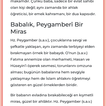
makamdır. Çünkü baba, sadece bir evlat sahibi
olan kişi değil; aynı zamanda bir ahlak
öğreticisi, bir emek kahramanı, bir dua kapısıdır.
Babalık, Peygamberî Bir
Miras
Hz. Peygamber (s.a.v.), çocuklarına sevgi ve
şefkatle yaklaşan, aynı zamanda terbiyeyi elden
bırakmayan örnek bir babaydı. O’nun (s.a.v.)
Fatıma annemize olan merhameti, Hasan ve
Hüseyin’i öperek sevmesi, torunlarını omzuna
alması; bugünün babalarına hem sevgiyle
yaklaşmayı hem de İslam ahlakını öğretmeyi
gösteren en güzel örneklerden biridir.
Bir babanın evladına bırakabileceği en kıymetli
miras, güzel bir ahlâktır. Hz. Peygamber (s.a.v.)