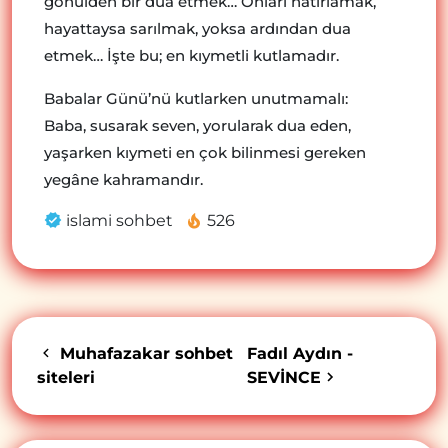
gönülden bir dua etmek… Onları hatırlamak,
hayattaysa sarılmak, yoksa ardından dua
etmek… İşte bu; en kıymetli kutlamadır.
Babalar Günü’nü kutlarken unutmamalı:
Baba, susarak seven, yorularak dua eden,
yaşarken kıymeti en çok bilinmesi gereken
yegâne kahramandır.
islami sohbet
526
Muhafazakar sohbet
Fadıl Aydın -
siteleri
SEVİNCE