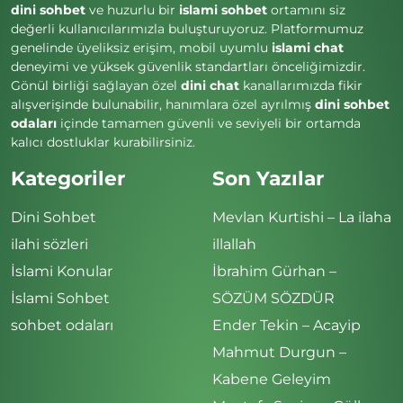
dini sohbet
ve huzurlu bir
islami sohbet
ortamını siz
değerli kullanıcılarımızla buluşturuyoruz. Platformumuz
genelinde üyeliksiz erişim, mobil uyumlu
islami chat
deneyimi ve yüksek güvenlik standartları önceliğimizdir.
Gönül birliği sağlayan özel
dini chat
kanallarımızda fikir
alışverişinde bulunabilir, hanımlara özel ayrılmış
dini sohbet
odaları
içinde tamamen güvenli ve seviyeli bir ortamda
kalıcı dostluklar kurabilirsiniz.
Kategoriler
Son Yazılar
Dini Sohbet
Mevlan Kurtishi – La ilaha
ilahi sözleri
illallah
İslami Konular
İbrahim Gürhan –
İslami Sohbet
SÖZÜM SÖZDÜR
sohbet odaları
Ender Tekin – Acayip
Mahmut Durgun –
Kabene Geleyim