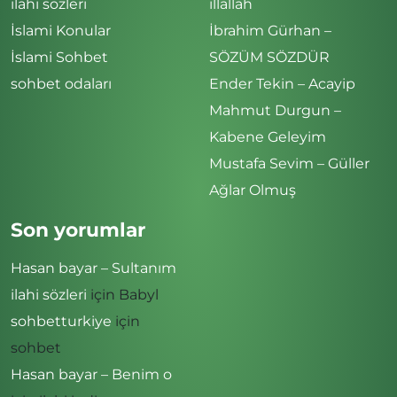
ilahi sözleri
illallah
İslami Konular
İbrahim Gürhan –
İslami Sohbet
SÖZÜM SÖZDÜR
sohbet odaları
Ender Tekin – Acayip
Mahmut Durgun –
Kabene Geleyim
Mustafa Sevim – Güller
Ağlar Olmuş
Son yorumlar
Hasan bayar – Sultanım
ilahi sözleri
için
Babyl
sohbetturkiye
için
sohbet
Hasan bayar – Benim o