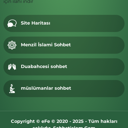
için
ilahi indir
Site Haritası
Menzil İslami Sohbet
Duabahcesi sohbet
müslümanlar sohbet
Copyright © eFe © 2020 - 2025 - Tüm hakları