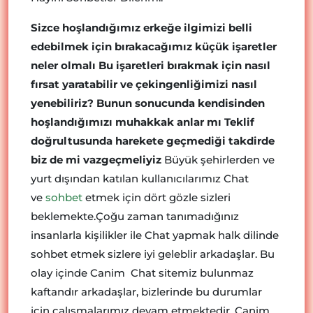
Sizce hoşlandığımız erkeğe ilgimizi belli
edebilmek için bırakacağımız küçük işaretler
neler olmalı Bu işaretleri bırakmak için nasıl
fırsat yaratabilir ve çekingenliğimizi nasıl
yenebiliriz? Bunun sonucunda kendisinden
hoşlandığımızı muhakkak anlar mı Teklif
doğrultusunda harekete geçmediği takdirde
biz de mi vazgeçmeliyiz
Büyük şehirlerden ve
yurt dışından katılan kullanıcılarımız Chat
ve
sohbet
etmek için dört gözle sizleri
beklemekte.Çoğu zaman tanımadığınız
insanlarla kişilikler ile Chat yapmak halk dilinde
sohbet etmek sizlere iyi geleblir arkadaşlar. Bu
olay içinde Canim Chat sitemiz bulunmaz
kaftandır arkadaşlar, bizlerinde bu durumlar
için çalışmalarımız devam etmektedir. Canim