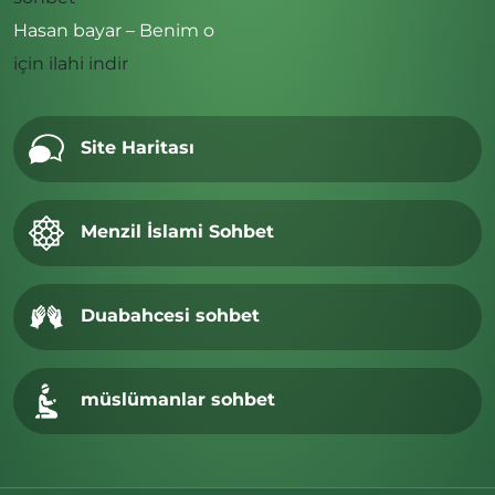
Hasan bayar – Benim o
için
ilahi indir
Site Haritası
Menzil İslami Sohbet
Duabahcesi sohbet
müslümanlar sohbet