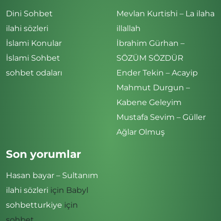
Dini Sohbet
Mevlan Kurtishi – La ilaha
ilahi sözleri
illallah
İslami Konular
İbrahim Gürhan –
İslami Sohbet
SÖZÜM SÖZDÜR
sohbet odaları
Ender Tekin – Acayip
Mahmut Durgun –
Kabene Geleyim
Mustafa Sevim – Güller
Ağlar Olmuş
Son yorumlar
Hasan bayar – Sultanım
ilahi sözleri
için
Babyl
sohbetturkiye
için
sohbet