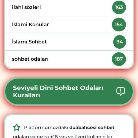
ilahi sözleri
163
İslami Konular
154
İslami Sohbet
94
sohbet odaları
187
Seviyeli Dini Sohbet Odaları
Kuralları
Platformumuzdaki
duabahcesi sohbet
odaları yalnızca +18 yaş ve üzeri kullanıcılar