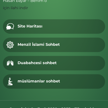
Hasan bayar – Benim o
için
ilahi indir
Site Haritası
Menzil İslami Sohbet
Duabahcesi sohbet
müslümanlar sohbet