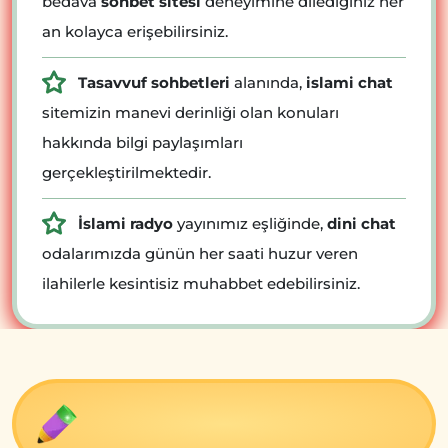
bedava
sohbet sitesi
deneyimine dilediğiniz her
an kolayca erişebilirsiniz.
Tasavvuf sohbetleri
alanında,
islami chat
sitemizin manevi derinliği olan konuları
hakkında bilgi paylaşımları
gerçekleştirilmektedir.
İslami radyo
yayınımız eşliğinde,
dini chat
odalarımızda günün her saati huzur veren
ilahilerle kesintisiz muhabbet edebilirsiniz.