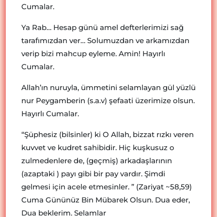
Cumalar.
Ya Rab… Hesap günü amel defterlerimizi sağ
tarafımızdan ver… Solumuzdan ve arkamızdan
verip bizi mahcup eyleme. Amin! Hayırlı
Cumalar.
Allah’ın nuruyla, ümmetini selamlayan gül yüzlü
nur Peygamberin (s.a.v) şefaati üzerimize olsun.
Hayırlı Cumalar.
“Şüphesiz (bilsinler) ki O Allah, bizzat rızkı veren
kuvvet ve kudret sahibidir. Hiç kuşkusuz o
zulmedenlere de, (geçmiş) arkadaşlarının
(azaptaki ) payı gibi bir pay vardır. Şimdi
gelmesi için acele etmesinler. ” (Zariyat ~58,59)
Cuma Gününüz Bin Mübarek Olsun. Dua eder,
Dua beklerim. Selamlar