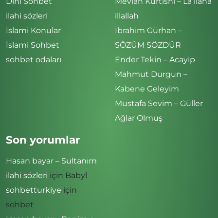
Dini Sohbet
Mevlan Kurtishi – La ilaha
ilahi sözleri
illallah
İslami Konular
İbrahim Gürhan –
İslami Sohbet
SÖZÜM SÖZDÜR
sohbet odaları
Ender Tekin – Acayip
Mahmut Durgun –
Kabene Geleyim
Mustafa Sevim – Güller
Ağlar Olmuş
Son yorumlar
Hasan bayar – Sultanım
ilahi sözleri
için
Babyl
sohbetturkiye
için
sohbet