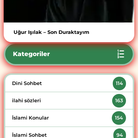
Uğur Işılak – Son Duraktayım
Kategoriler
Dini Sohbet
114
ilahi sözleri
163
İslami Konular
154
İslami Sohbet
94