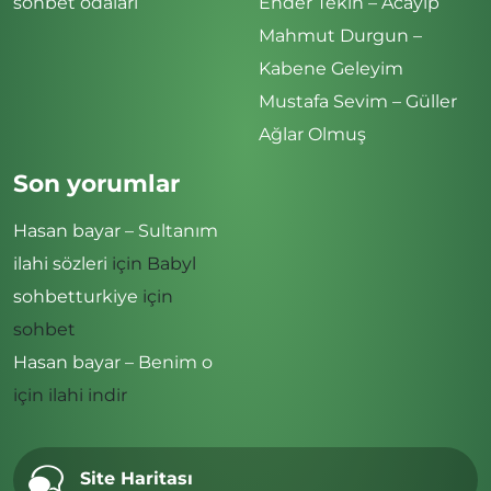
sohbet odaları
Ender Tekin – Acayip
Mahmut Durgun –
Kabene Geleyim
Mustafa Sevim – Güller
Ağlar Olmuş
Son yorumlar
Hasan bayar – Sultanım
ilahi sözleri
için
Babyl
sohbetturkiye
için
sohbet
Hasan bayar – Benim o
için
ilahi indir
Site Haritası