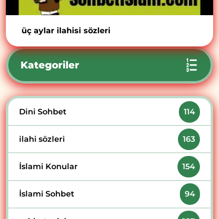
üç aylar ilahisi sözleri
Kategoriler
Dini Sohbet
114
ilahi sözleri
163
İslami Konular
154
İslami Sohbet
94