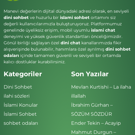
Manevi değerlerin dijital dünyadaki adresi olarak, en seviyeli
dini sohbet
ve huzurlu bir
islami sohbet
ortamını siz
değerli kullanıcılarımızla buluşturuyoruz. Platformumuz
genelinde üyeliksiz erişim, mobil uyumlu
islami chat
deneyimi ve yüksek güvenlik standartları önceliğimizdir.
Gönül birliği sağlayan özel
dini chat
kanallarımızda fikir
alışverişinde bulunabilir, hanımlara özel ayrılmış
dini sohbet
odaları
içinde tamamen güvenli ve seviyeli bir ortamda
kalıcı dostluklar kurabilirsiniz.
Kategoriler
Son Yazılar
Dini Sohbet
Mevlan Kurtishi – La ilaha
ilahi sözleri
illallah
İslami Konular
İbrahim Gürhan –
İslami Sohbet
SÖZÜM SÖZDÜR
sohbet odaları
Ender Tekin – Acayip
Mahmut Durgun –