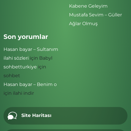
Kabene Geleyim
Mustafa Sevim – Güller
Ağlar Olmuş
Son yorumlar
Hasan bayar – Sultanım
ilahi sözleri
için
Babyl
sohbetturkiye
için
sohbet
Hasan bayar – Benim o
için
ilahi indir
Site Haritası