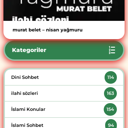
murat belet – nisan yağmuru
Kategoriler
Dini Sohbet
114
ilahi sözleri
163
İslami Konular
154
İslami Sohbet
94