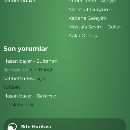
sohbet odaları
Ender Tekin – Acayip
Mahmut Durgun –
Kabene Geleyim
Mustafa Sevim – Güller
Ağlar Olmuş
Son yorumlar
Hasan bayar – Sultanım
ilahi sözleri
için
Babyl
sohbetturkiye
için
sohbet
Hasan bayar – Benim o
için
ilahi indir
Site Haritası