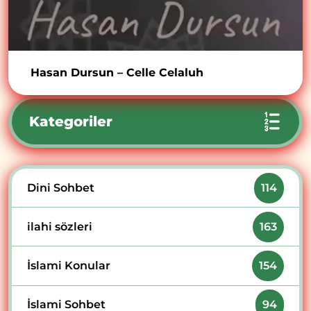
Hasan Dursun – Celle Celaluh
Kategoriler
Dini Sohbet
114
ilahi sözleri
163
İslami Konular
154
İslami Sohbet
94