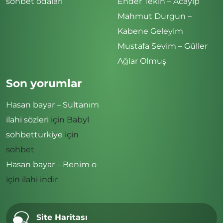
sohbet odaları
Ender Tekin – Acayip
Mahmut Durgun –
Kabene Geleyim
Mustafa Sevim – Güller
Ağlar Olmuş
Son yorumlar
Hasan bayar – Sultanım
ilahi sözleri
için
Babyl
sohbetturkiye
için
sohbet
Hasan bayar – Benim o
için
ilahi indir
Site Haritası