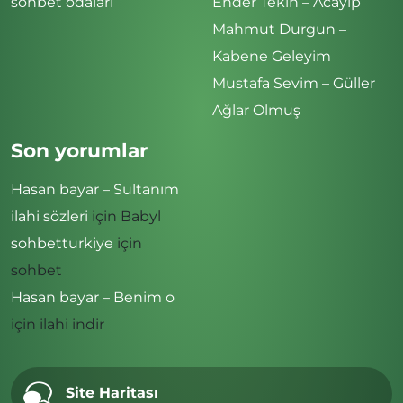
sohbet odaları
Ender Tekin – Acayip
Mahmut Durgun –
Kabene Geleyim
Mustafa Sevim – Güller
Ağlar Olmuş
Son yorumlar
Hasan bayar – Sultanım
ilahi sözleri
için
Babyl
sohbetturkiye
için
sohbet
Hasan bayar – Benim o
için
ilahi indir
Site Haritası