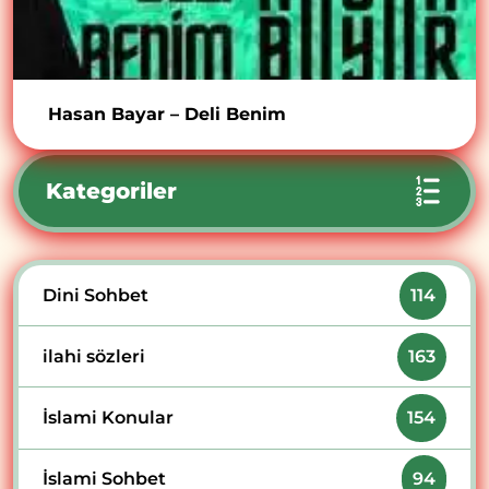
Hasan Bayar – Deli Benim
Kategoriler
Dini Sohbet
114
ilahi sözleri
163
İslami Konular
154
İslami Sohbet
94