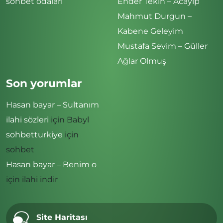
sohbet odaları
Ender Tekin – Acayip
Mahmut Durgun –
Kabene Geleyim
Mustafa Sevim – Güller
Ağlar Olmuş
Son yorumlar
Hasan bayar – Sultanım
ilahi sözleri
için
Babyl
sohbetturkiye
için
sohbet
Hasan bayar – Benim o
için
ilahi indir
Site Haritası