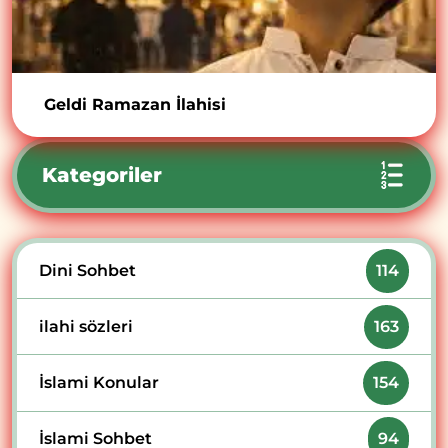
Geldi Ramazan İlahisi
Kategoriler
Dini Sohbet
114
ilahi sözleri
163
İslami Konular
154
İslami Sohbet
94