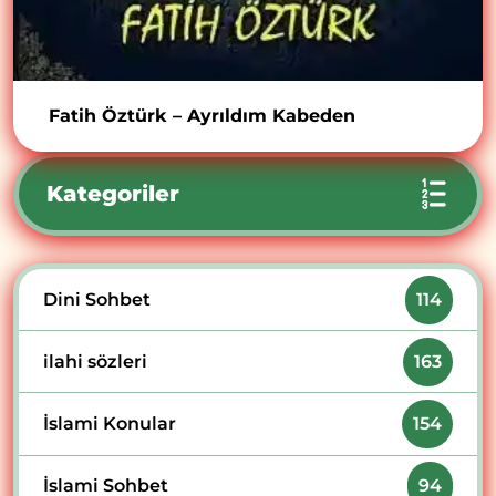
Fatih Öztürk – Ayrıldım Kabeden
Kategoriler
Dini Sohbet
114
ilahi sözleri
163
İslami Konular
154
İslami Sohbet
94