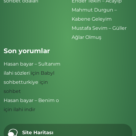
sohbet odaları
Ender Tekin – Acayip
Mahmut Durgun –
Kabene Geleyim
Mustafa Sevim – Güller
Ağlar Olmuş
Son yorumlar
Hasan bayar – Sultanım
ilahi sözleri
için
Babyl
sohbetturkiye
için
sohbet
Hasan bayar – Benim o
için
ilahi indir
Site Haritası