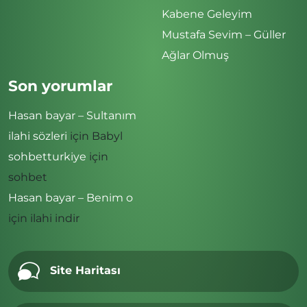
Kabene Geleyim
Mustafa Sevim – Güller
Ağlar Olmuş
Son yorumlar
Hasan bayar – Sultanım
ilahi sözleri
için
Babyl
sohbetturkiye
için
sohbet
Hasan bayar – Benim o
için
ilahi indir
Site Haritası