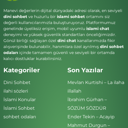
Manevi değerlerin dijital dünyadaki adresi olarak, en seviyeli
dini sohbet
ve huzurlu bir
islami sohbet
ortamını siz
değerli kullanıcılarımızla buluşturuyoruz. Platformumuz
genelinde üyeliksiz erişim, mobil uyumlu
islami chat
deneyimi ve yüksek güvenlik standartları önceliğimizdir.
Gönül birliği sağlayan özel
dini chat
kanallarımızda fikir
alışverişinde bulunabilir, hanımlara özel ayrılmış
dini sohbet
odaları
içinde tamamen güvenli ve seviyeli bir ortamda
kalıcı dostluklar kurabilirsiniz.
Kategoriler
Son Yazılar
Dini Sohbet
Mevlan Kurtishi – La ilaha
ilahi sözleri
illallah
İslami Konular
İbrahim Gürhan –
İslami Sohbet
SÖZÜM SÖZDÜR
sohbet odaları
Ender Tekin – Acayip
Mahmut Durgun –