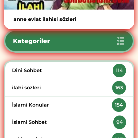
anne evlat ilahisi sözleri
Kategoriler
Dini Sohbet
114
ilahi sözleri
163
İslami Konular
154
İslami Sohbet
94