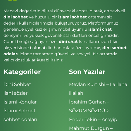
Manevi değerlerin dijital dünyadaki adresi olarak, en seviyeli
dini sohbet
ve huzurlu bir
islami sohbet
ortamını siz
değerli kullanıcılarımızla buluşturuyoruz. Platformumuz
genelinde üyeliksiz erişim, mobil uyumlu
islami chat
deneyimi ve yüksek güvenlik standartları önceliğimizdir.
Gönül birliği sağlayan özel
dini chat
kanallarımızda fikir
alışverişinde bulunabilir, hanımlara özel ayrılmış
dini sohbet
odaları
içinde tamamen güvenli ve seviyeli bir ortamda
kalıcı dostluklar kurabilirsiniz.
Kategoriler
Son Yazılar
Dini Sohbet
Mevlan Kurtishi – La ilaha
ilahi sözleri
illallah
İslami Konular
İbrahim Gürhan –
İslami Sohbet
SÖZÜM SÖZDÜR
sohbet odaları
Ender Tekin – Acayip
Mahmut Durgun –