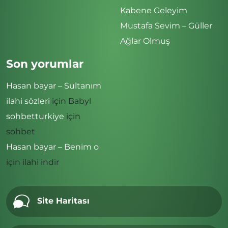
Kabene Geleyim
Mustafa Sevim – Güller
Ağlar Olmuş
Son yorumlar
Hasan bayar – Sultanım
ilahi sözleri
için
Babyl
sohbetturkiye
için
sohbet
Hasan bayar – Benim o
için
ilahi indir
Site Haritası