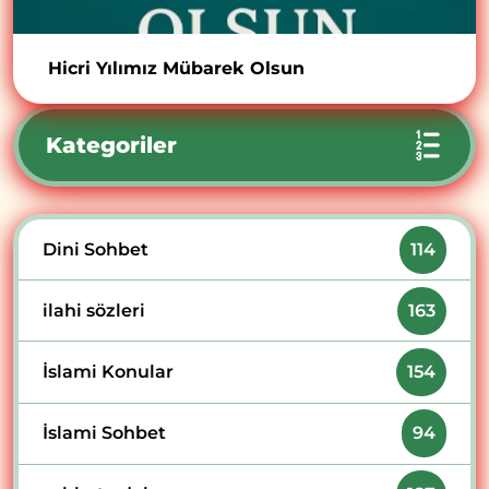
Hicri Yılımız Mübarek Olsun
Kategoriler
Dini Sohbet
114
ilahi sözleri
163
İslami Konular
154
İslami Sohbet
94