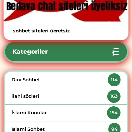
sohbet siteleri ücretsiz
Kategoriler
Dini Sohbet
114
ilahi sözleri
163
İslami Konular
154
İslami Sohbet
94