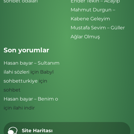
sohbet odaları
Ender Tekin – Acayip
Mahmut Durgun –
Kabene Geleyim
Mustafa Sevim – Güller
Ağlar Olmuş
Son yorumlar
Hasan bayar – Sultanım
ilahi sözleri
için
Babyl
sohbetturkiye
için
sohbet
Hasan bayar – Benim o
için
ilahi indir
Site Haritası