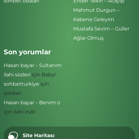
sohbet odaları
Ender Tekin – Acayip
Mahmut Durgun –
Kabene Geleyim
Mustafa Sevim – Güller
Ağlar Olmuş
Son yorumlar
Hasan bayar – Sultanım
ilahi sözleri
için
Babyl
sohbetturkiye
için
sohbet
Hasan bayar – Benim o
için
ilahi indir
Site Haritası