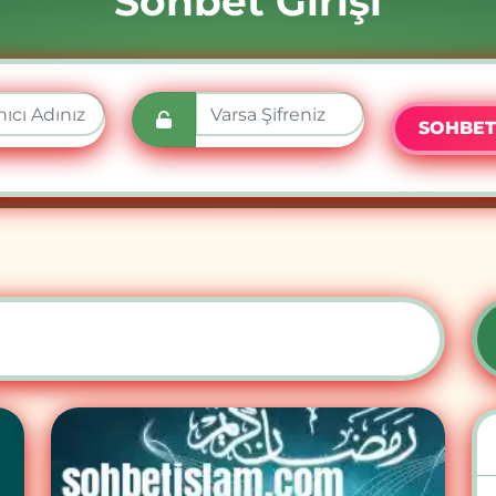
Sohbet Girişi
SOHBET