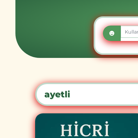
ayetli