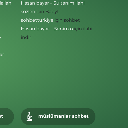
lallah
Hasan bayar – Sultanım ilahi
sözleri
için
Babyl
sohbetturkiye
için
sohbet
Hasan bayar – Benim o
için
ilahi
e
indir
ar
et
müslümanlar sohbet