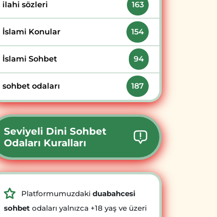
ilahi sözleri
163
İslami Konular
154
İslami Sohbet
94
sohbet odaları
187
Seviyeli Dini Sohbet
Odaları Kuralları
Platformumuzdaki
duabahcesi
sohbet
odaları yalnızca +18 yaş ve üzeri