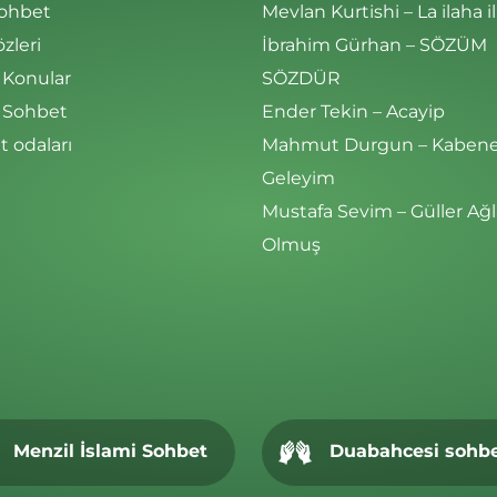
Sohbet
Mevlan Kurtishi – La ilaha il
özleri
İbrahim Gürhan – SÖZÜM
 Konular
SÖZDÜR
i Sohbet
Ender Tekin – Acayip
 odaları
Mahmut Durgun – Kaben
Geleyim
Mustafa Sevim – Güller Ağl
Olmuş
Menzil İslami Sohbet
Duabahcesi sohb