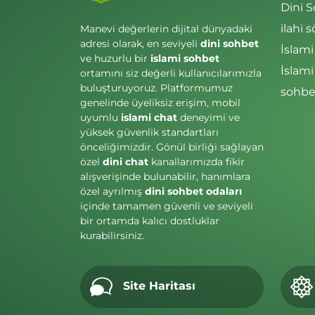
Dini 
ilahi s
Manevi değerlerin dijital dünyadaki
adresi olarak, en seviyeli
dini sohbet
İslami
ve huzurlu bir
islami sohbet
İslam
ortamını siz değerli kullanıcılarımızla
buluşturuyoruz. Platformumuz
sohbet
genelinde üyeliksiz erişim, mobil
uyumlu
islami chat
deneyimi ve
yüksek güvenlik standartları
önceliğimizdir. Gönül birliği sağlayan
özel
dini chat
kanallarımızda fikir
alışverişinde bulunabilir, hanımlara
özel ayrılmış
dini sohbet odaları
içinde tamamen güvenli ve seviyeli
bir ortamda kalıcı dostluklar
kurabilirsiniz.
Site Haritası