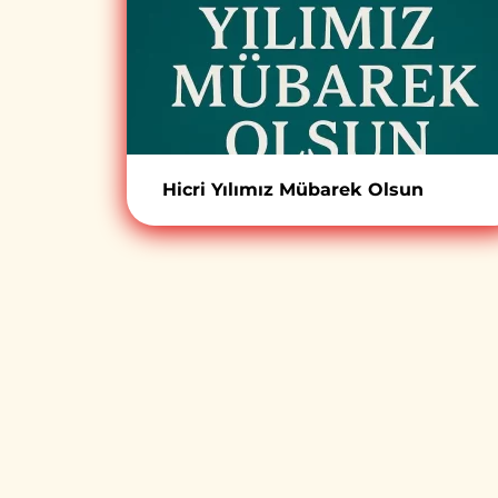
Hicri Yılımız Mübarek Olsun