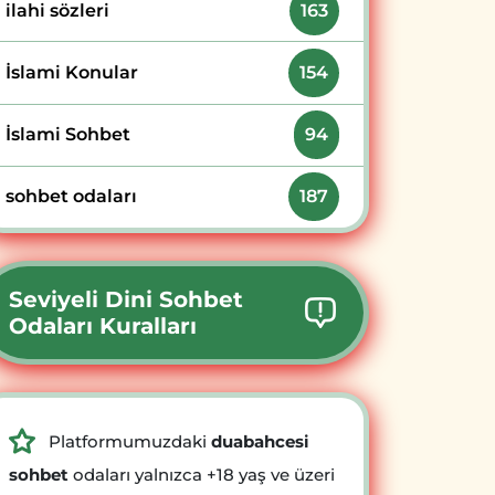
ilahi sözleri
163
İslami Konular
154
İslami Sohbet
94
sohbet odaları
187
Seviyeli Dini Sohbet
Odaları Kuralları
Platformumuzdaki
duabahcesi
sohbet
odaları yalnızca +18 yaş ve üzeri