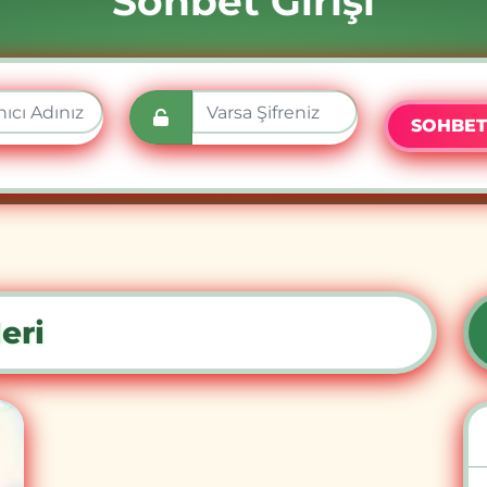
Sohbet Girişi
SOHBET
eri