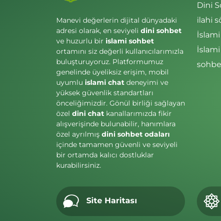
Dini 
ilahi s
Manevi değerlerin dijital dünyadaki
adresi olarak, en seviyeli
dini sohbet
İslami
ve huzurlu bir
islami sohbet
İslam
ortamını siz değerli kullanıcılarımızla
buluşturuyoruz. Platformumuz
sohbet
genelinde üyeliksiz erişim, mobil
uyumlu
islami chat
deneyimi ve
yüksek güvenlik standartları
önceliğimizdir. Gönül birliği sağlayan
özel
dini chat
kanallarımızda fikir
alışverişinde bulunabilir, hanımlara
özel ayrılmış
dini sohbet odaları
içinde tamamen güvenli ve seviyeli
bir ortamda kalıcı dostluklar
kurabilirsiniz.
Site Haritası