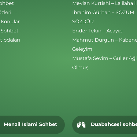
Sohbet
Mevlan Kurtishi – La ilaha il
özleri
İbrahim Gürhan – SÖZÜM
 Konular
SÖZDÜR
i Sohbet
Ender Tekin – Acayip
 odaları
Mahmut Durgun – Kaben
Geleyim
Mustafa Sevim – Güller Ağl
Olmuş
Menzil İslami Sohbet
Duabahcesi sohb