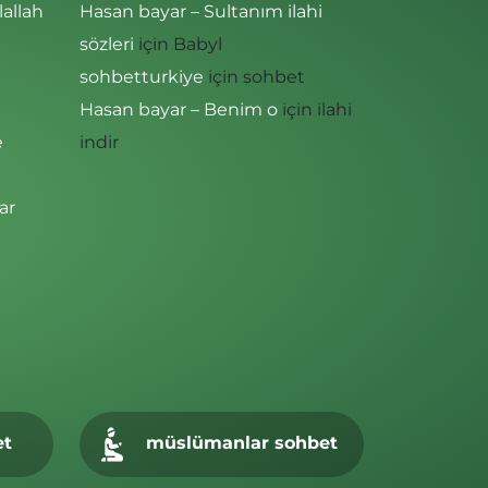
lallah
Hasan bayar – Sultanım ilahi
sözleri
için
Babyl
sohbetturkiye
için
sohbet
Hasan bayar – Benim o
için
ilahi
e
indir
ar
et
müslümanlar sohbet