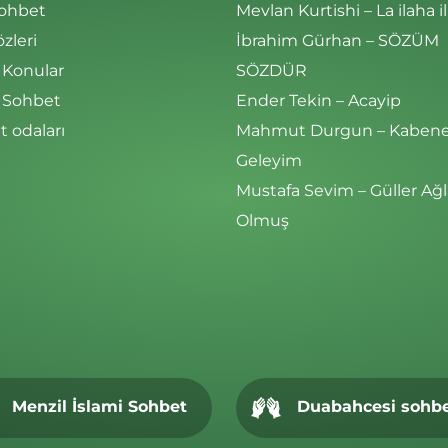
Sohbet
Mevlan Kurtishi – La ilaha il
özleri
İbrahim Gürhan – SÖZÜM
 Konular
SÖZDÜR
i Sohbet
Ender Tekin – Acayip
 odaları
Mahmut Durgun – Kaben
Geleyim
Mustafa Sevim – Güller Ağl
Olmuş
Menzil İslami Sohbet
Duabahcesi sohb