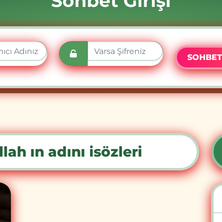
Sohbet Girişi
SOHBET
lah ın adını isözleri