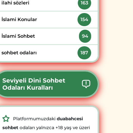
ilahi sözleri
163
İslami Konular
154
İslami Sohbet
94
sohbet odaları
187
Seviyeli Dini Sohbet
Odaları Kuralları
Platformumuzdaki
duabahcesi
sohbet
odaları yalnızca +18 yaş ve üzeri