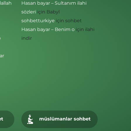
lallah
Hasan bayar – Sultanım ilahi
sözleri
için
Babyl
sohbetturkiye
için
sohbet
Hasan bayar – Benim o
için
ilahi
e
indir
ar
et
müslümanlar sohbet