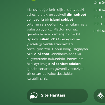
Dini 
ilahi s
Manevi değerlerin dijital dünyadaki
adresi olarak, en seviyeli
dini sohbet
İslami
ve huzurlu bir
islami sohbet
İslam
ortamını siz değerli kullanıcılarımızla
buluşturuyoruz. Platformumuz
sohbet
genelinde üyeliksiz erişim, mobil
uyumlu
islami chat
deneyimi ve
yüksek güvenlik standartları
önceliğimizdir. Gönül birliği sağlayan
özel
dini chat
kanallarımızda fikir
alışverişinde bulunabilir, hanımlara
özel ayrılmış
dini sohbet odaları
içinde tamamen güvenli ve seviyeli
bir ortamda kalıcı dostluklar
kurabilirsiniz.
Site Haritası